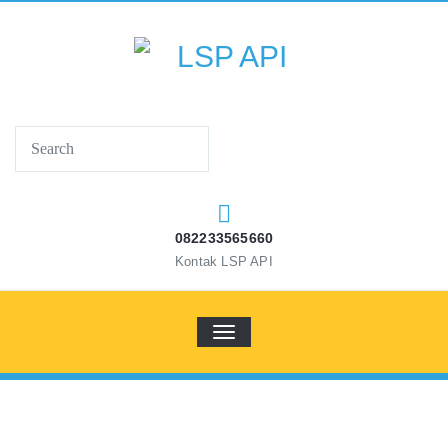
Skip
to
content
LSP API
Lembaga Sertifikasi Profesi Administrasi Publik
Indonesia
082233565660
Kontak LSP API
TOGGLE NAVIGATION